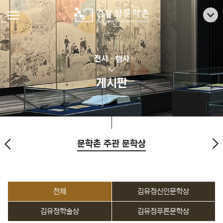
전시 · 행사
게시판
문학촌 주관 문학상
전체
김유정신인문학상
김유정학술상
김유정푸른문학상