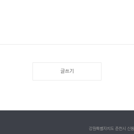
글쓰기
강원특별자치도 춘천시 신동면