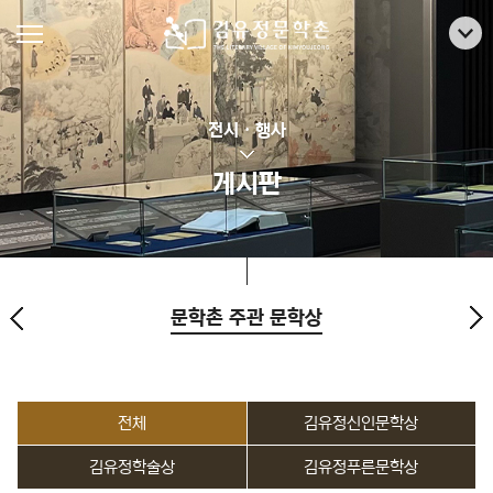
전시 · 행사
게시판
문학촌 주관 문학상
전체
김유정신인문학상
김유정학술상
김유정푸른문학상