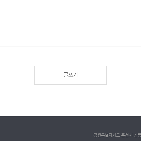
글쓰기
강원특별자치도 춘천시 신동면