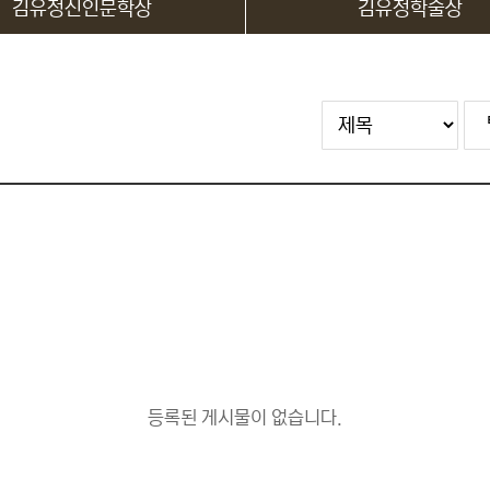
김유정신인문학상
김유정학술상
등록된 게시물이 없습니다.