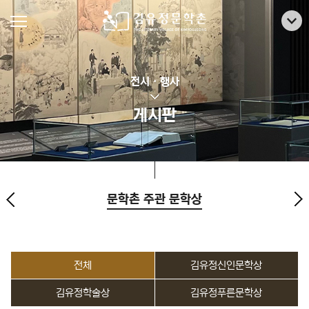
전시 · 행사
게시판
문학촌 주관 문학상
전체
김유정신인문학상
김유정학술상
김유정푸른문학상