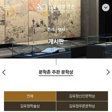
전시 · 행사
게시판
문학촌 주관 문학상
전체
김유정신인문학상
김유정학술상
김유정푸른문학상