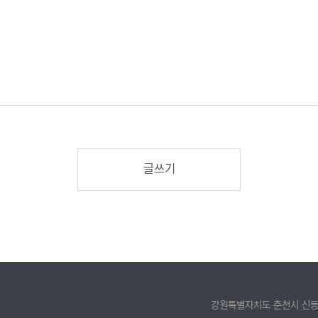
글쓰기
강원특별자치도 춘천시 신동면