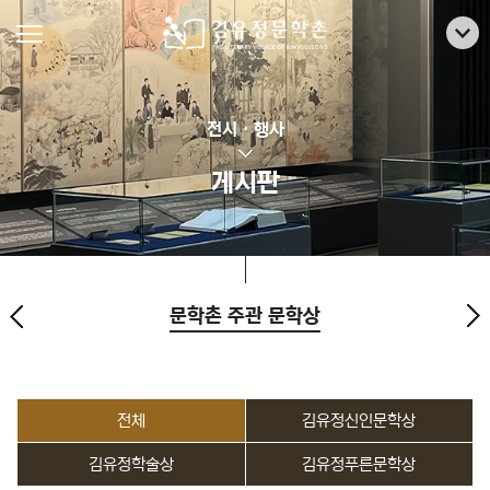
전시 · 행사
게시판
문학촌 주관 문학상
전체
김유정신인문학상
김유정학술상
김유정푸른문학상