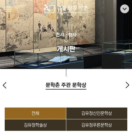
전시 · 행사
게시판
문학촌 주관 문학상
전체
김유정신인문학상
김유정학술상
김유정푸른문학상